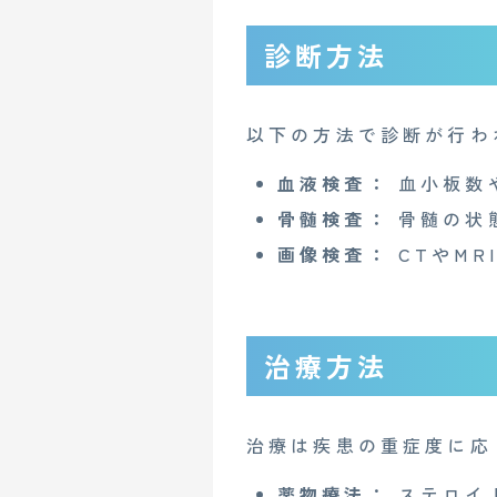
診断方法
以下の方法で診断が行わ
血液検査：
血小板数
CONTACT
骨髄検査：
骨髄の状
画像検査：
CTやMR
企業概要
AGAメディア
治療方法
Mente for Biz [メンテ]
Z
情報セキュリティ基本方針
治療は疾患の重症度に応
薬物療法：
ステロイ