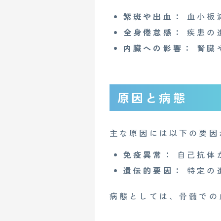
紫斑や出血：
血小板
全身倦怠感：
疾患の
内臓への影響：
腎臓
原因と病態
主な原因には以下の要因
免疫異常：
自己抗体
遺伝的要因：
特定の
病態としては、骨髄での