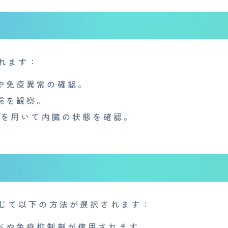
れます：
や免疫異常の確認。
態を観察。
Iを用いて内臓の状態を確認。
Medi Face Journal
お知らせ
産業医事務所
キャリア・インターン
個
特定商取引法に基づく表記
じて以下の方法が選択されます：
ドや免疫抑制剤が使用されます。