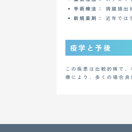
Copyright© 2023 Medi Face, Ltd. All Right Reserved.
手術療法：
脾臓摘出
新規薬剤：
近年では
疫学と予後
この疾患は比較的稀で、
療により、多くの場合良