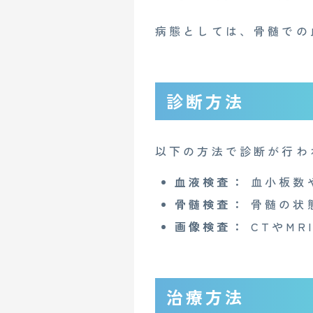
病態としては、骨髄での
診断方法
以下の方法で診断が行わ
CONTACT
血液検査：
血小板数
骨髄検査：
骨髄の状
画像検査：
CTやMR
企業概要
AGAメディア
Mente for Biz [メンテ]
Z
治療方法
情報セキュリティ基本方針