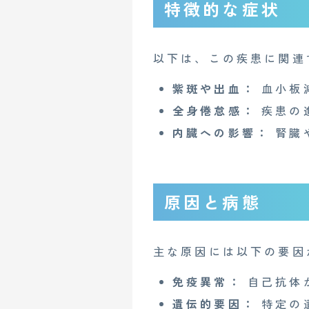
特徴的な症状
以下は、この疾患に関連
紫斑や出血：
血小板
全身倦怠感：
疾患の
内臓への影響：
腎臓
原因と病態
主な原因には以下の要因
免疫異常：
自己抗体
遺伝的要因：
特定の