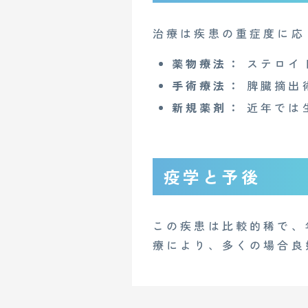
治療は疾患の重症度に応
Copyright© 2023 Medi Face, Ltd. All Right Reserved.
薬物療法：
ステロイ
手術療法：
脾臓摘出
新規薬剤：
近年では
疫学と予後
この疾患は比較的稀で、
療により、多くの場合良