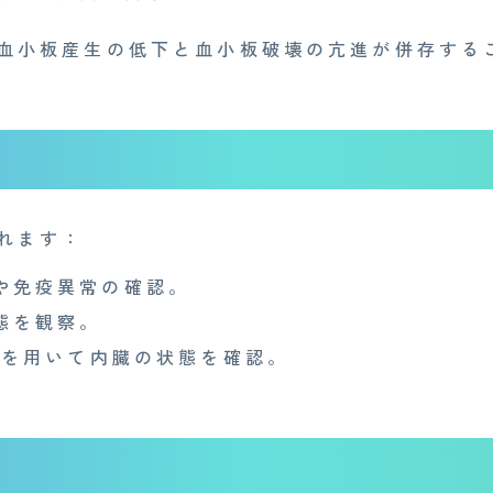
血小板産生の低下と血小板破壊の亢進が併存する
れます：
や免疫異常の確認。
態を観察。
Iを用いて内臓の状態を確認。
Medi Face Journal
お知らせ
産業医事務所
キャリア・インターン
個
特定商取引法に基づく表記