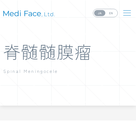
JA
EN
脊髄髄膜瘤
Spinal Meningocele