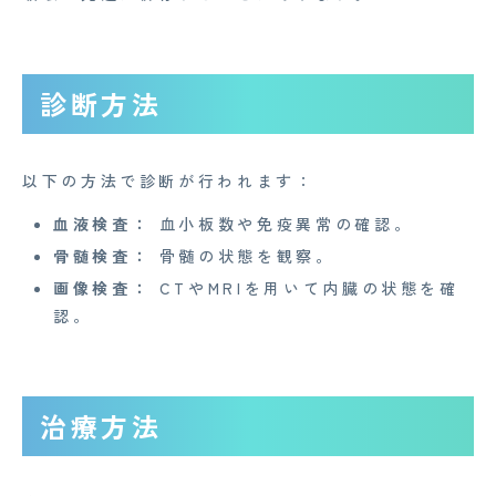
CONTACT
診断方法
企業概要
AGAメディア
以下の方法で診断が行われます：
Medi Face Journal
血液検査：
血小板数や免疫異常の確認。
お知らせ
骨髄検査：
骨髄の状態を観察。
画像検査：
CTやMRIを用いて内臓の状態を確
イベント
認。
Mente for Biz [メンテ]
Z産業医事務所
治療方法
キャリア・インターン
個人情報保護方針