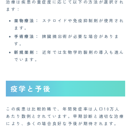
治療は疾患の重症度に応じて以下の方法が選択され
情報セキュリティ基本方針
ます：
特定商取引法に基づく表記
薬物療法：
ステロイドや免疫抑制剤が使用され
ます。
手術療法：
脾臓摘出術が必要な場合がありま
Copyright© 2023 Medi Face, Ltd. All Right Reserved.
す。
新規薬剤：
近年では生物学的製剤の導入も進ん
でいます。
疫学と予後
この疾患は比較的稀で、年間発症率は人口10万人
あたり数例とされています。早期診断と適切な治療
により、多くの場合良好な予後が期待されます。