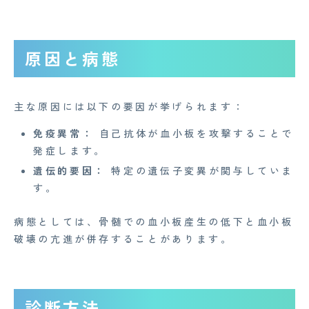
原因と病態
主な原因には以下の要因が挙げられます：
免疫異常：
自己抗体が血小板を攻撃することで
CONTACT
発症します。
遺伝的要因：
特定の遺伝子変異が関与していま
企業概要
す。
AGAメディア
病態としては、骨髄での血小板産生の低下と血小板
破壊の亢進が併存することがあります。
Medi Face Journal
お知らせ
診断方法
イベント