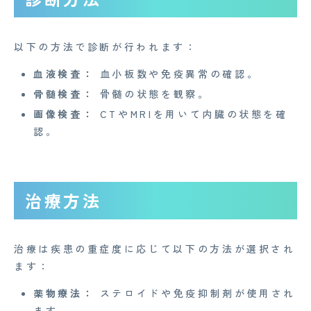
Mente for Biz [メンテ]
以下の方法で診断が行われます：
Z産業医事務所
血液検査：
血小板数や免疫異常の確認。
キャリア・インターン
骨髄検査：
骨髄の状態を観察。
個人情報保護方針
画像検査：
CTやMRIを用いて内臓の状態を確
認。
情報セキュリティ基本方針
特定商取引法に基づく表記
治療方法
Copyright© 2023 Medi Face, Ltd. All Right Reserved.
治療は疾患の重症度に応じて以下の方法が選択され
ます：
薬物療法：
ステロイドや免疫抑制剤が使用され
ます。