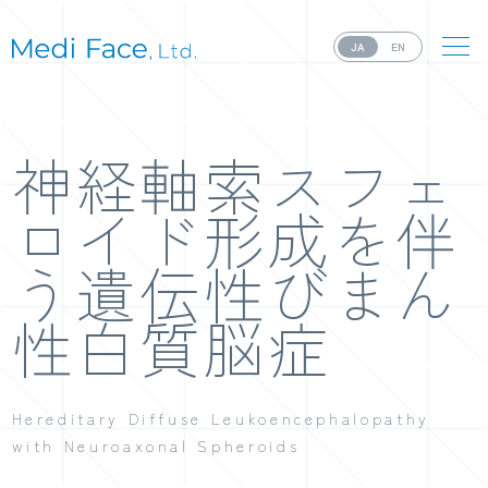
JA
EN
神経軸索スフェ
ロイド形成を伴
う遺伝性びまん
性白質脳症
Hereditary Diffuse Leukoencephalopathy
with Neuroaxonal Spheroids