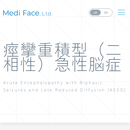
JA
EN
痙攣重積型（二
相性）急性脳症
Acute Encephalopathy with Biphasic
Seizures and Late Reduced Diffusion (AESD)