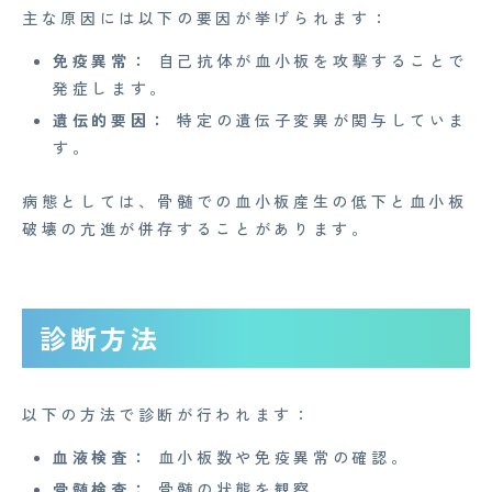
主な原因には以下の要因が挙げられます：
免疫異常：
自己抗体が血小板を攻撃することで
発症します。
遺伝的要因：
特定の遺伝子変異が関与していま
CONTACT
す。
病態としては、骨髄での血小板産生の低下と血小板
企業概要
破壊の亢進が併存することがあります。
AGAメディア
Medi Face Journal
診断方法
お知らせ
イベント
以下の方法で診断が行われます：
Mente for Biz [メンテ]
血液検査：
血小板数や免疫異常の確認。
骨髄検査：
骨髄の状態を観察。