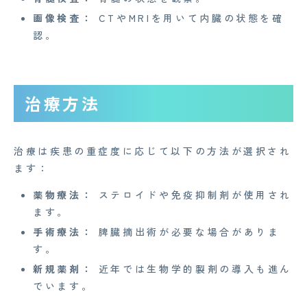
Z産業医事務所
画像検査：
CTやMRIを用いて内臓の状態を確
キャリア・インターン
認。
個人情報保護方針
情報セキュリティ基本方針
治療方法
特定商取引法に基づく表記
治療は疾患の重症度に応じて以下の方法が選択され
Copyright© 2023 Medi Face, Ltd. All Right Reserved.
ます：
薬物療法：
ステロイドや免疫抑制剤が使用され
ます。
手術療法：
脾臓摘出術が必要な場合がありま
す。
新規薬剤：
近年では生物学的製剤の導入も進ん
でいます。