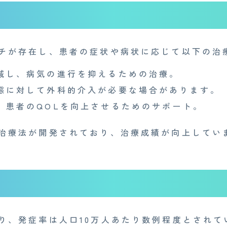
産業医事務所
キャリア・インターン
個
特定商取引法に基づく表記
チが存在し、患者の症状や病状に応じて以下の治
減し、病気の進行を抑えるための治療。
態に対して外科的介入が必要な場合があります。
：
患者のQOLを向上させるためのサポート。
治療法が開発されており、治療成績が向上してい
り、発症率は人口10万人あたり数例程度とされて