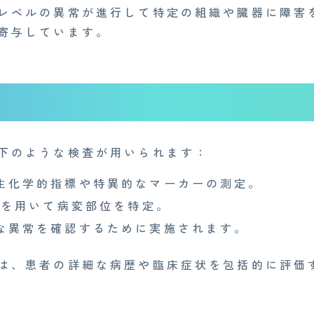
レベルの異常が進行して特定の組織や臓器に障害
寄与しています。
下のような検査が用いられます：
生化学的指標や特異的なマーカーの測定。
Iを用いて病変部位を特定。
な異常を確認するために実施されます。
は、患者の詳細な病歴や臨床症状を包括的に評価
Medi Face Journal
お知らせ