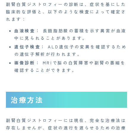
副腎白質ジストロフィーの診断は、症状を基にした
企業概要
臨床的な評価と、以下のような検査によって確定さ
れます：
AGAメディア
血液検査：
長鎖脂肪酸の蓄積を示す異常が血液
Medi Face Journal
中に見られることがあります。
お知らせ
遺伝子検査：
ALD遺伝子の変異を確認するため
の遺伝子解析が行われます。
イベント
画像診断：
MRIで脳の白質障害や副腎の萎縮を
確認することができます。
Mente for Biz [メンテ]
Z産業医事務所
キャリア・インターン
治療方法
個人情報保護方針
副腎白質ジストロフィーには現在、完全な治療法は
情報セキュリティ基本方針
存在しませんが、症状の進行を遅らせるための治療
特定商取引法に基づく表記