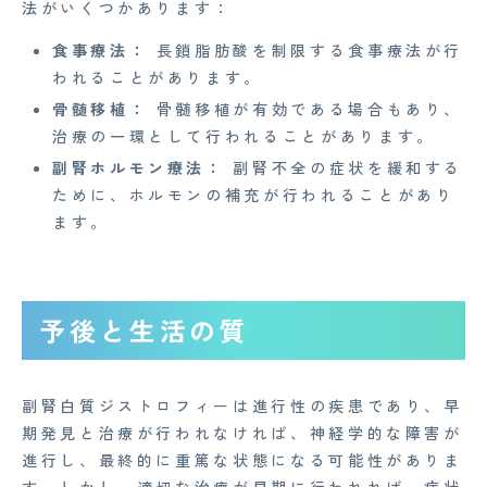
法がいくつかあります：
食事療法：
長鎖脂肪酸を制限する食事療法が行
われることがあります。
Copyright© 2023 Medi Face, Ltd. All Right Reserved.
骨髄移植：
骨髄移植が有効である場合もあり、
治療の一環として行われることがあります。
副腎ホルモン療法：
副腎不全の症状を緩和する
ために、ホルモンの補充が行われることがあり
ます。
予後と生活の質
副腎白質ジストロフィーは進行性の疾患であり、早
期発見と治療が行われなければ、神経学的な障害が
進行し、最終的に重篤な状態になる可能性がありま