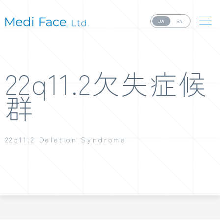
JA
EN
22q11.2欠失症候
群
22q11.2 Deletion Syndrome