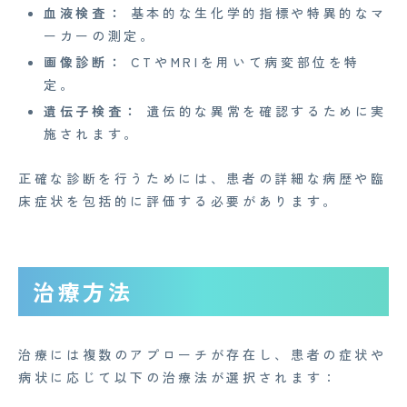
Medi Face Journal
血液検査：
基本的な生化学的指標や特異的なマ
ーカーの測定。
お知らせ
画像診断：
CTやMRIを用いて病変部位を特
イベント
定。
遺伝子検査：
遺伝的な異常を確認するために実
Mente for Biz [メンテ]
施されます。
Z産業医事務所
正確な診断を行うためには、患者の詳細な病歴や臨
キャリア・インターン
床症状を包括的に評価する必要があります。
個人情報保護方針
情報セキュリティ基本方針
治療方法
特定商取引法に基づく表記
治療には複数のアプローチが存在し、患者の症状や
Copyright© 2023 Medi Face, Ltd. All Right Reserved.
病状に応じて以下の治療法が選択されます：