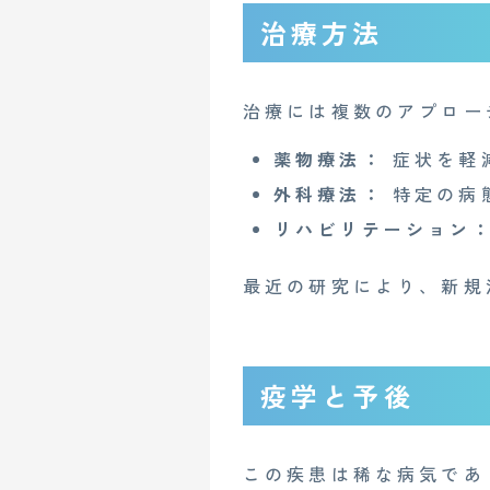
Mente for Biz [メンテ]
Z
治療方法
情報セキュリティ基本方針
治療には複数のアプロー
薬物療法：
症状を軽
Copyright© 2023 Medi Face, Ltd. All Right Reserved.
外科療法：
特定の病
リハビリテーション
最近の研究により、新規
疫学と予後
この疾患は稀な病気であ