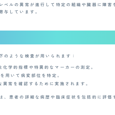
レベルの異常が進行して特定の組織や臓器に障害
寄与しています。
下のような検査が用いられます：
生化学的指標や特異的なマーカーの測定。
Iを用いて病変部位を特定。
な異常を確認するために実施されます。
は、患者の詳細な病歴や臨床症状を包括的に評価
Medi Face Journal
お知らせ