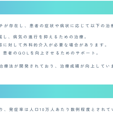
産業医事務所
キャリア・インターン
個
特定商取引法に基づく表記
チが存在し、患者の症状や病状に応じて以下の治
減し、病気の進行を抑えるための治療。
態に対して外科的介入が必要な場合があります。
：
患者のQOLを向上させるためのサポート。
治療法が開発されており、治療成績が向上してい
り、発症率は人口10万人あたり数例程度とされて