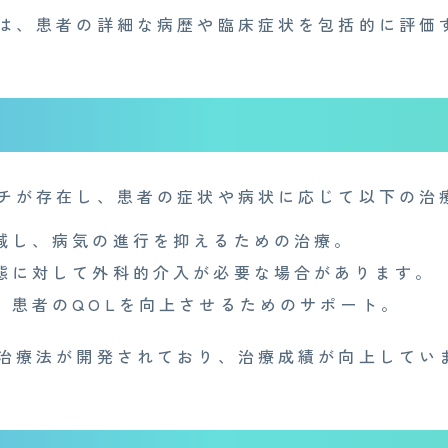
Medi Face Journal
お知らせ
は、患者の詳細な病歴や臨床症状を包括的に評価
産業医事務所
キャリア・インターン
個
特定商取引法に基づく表記
チが存在し、患者の症状や病状に応じて以下の治
減し、病気の進行を抑えるための治療。
態に対して外科的介入が必要な場合があります。
：
患者のQOLを向上させるためのサポート。
治療法が開発されており、治療成績が向上してい