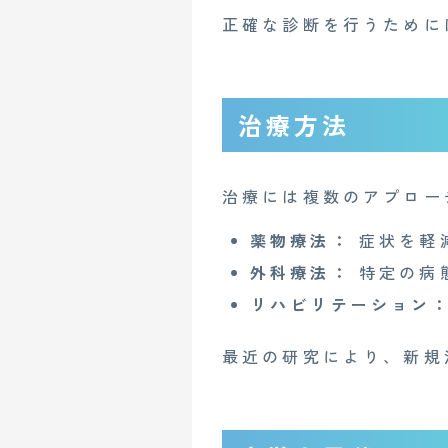
企業概要
AGAメディア
正確な診断を行うために
Mente for Biz [メンテ]
Z
情報セキュリティ基本方針
治療方法
治療には複数のアプロー
Copyright© 2023 Medi Face, Ltd. All Right Reserved.
薬物療法：
症状を軽
外科療法：
特定の病
リハビリテーション
最近の研究により、新規