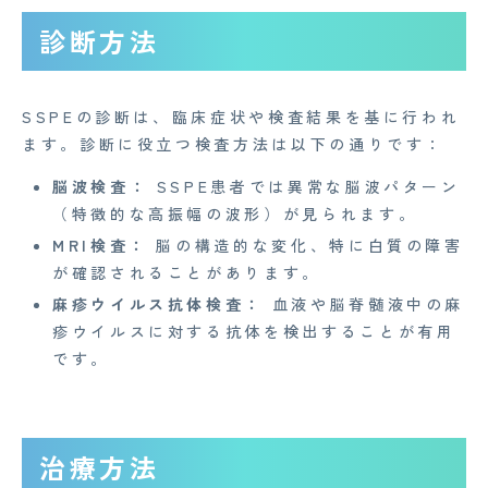
AGAメディア
診断方法
Medi Face Journal
お知らせ
SSPEの診断は、臨床症状や検査結果を基に行われ
ます。診断に役立つ検査方法は以下の通りです：
イベント
脳波検査：
SSPE患者では異常な脳波パターン
Mente for Biz [メンテ]
（特徴的な高振幅の波形）が見られます。
Z産業医事務所
MRI検査：
脳の構造的な変化、特に白質の障害
が確認されることがあります。
キャリア・インターン
麻疹ウイルス抗体検査：
血液や脳脊髄液中の麻
個人情報保護方針
疹ウイルスに対する抗体を検出することが有用
です。
情報セキュリティ基本方針
特定商取引法に基づく表記
治療方法