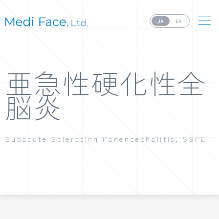
JA
EN
亜急性硬化性全
脳炎
Subacute Sclerosing Panencephalitis, SSPE