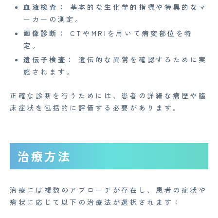
Medi Face Journal
血液検査：
基本的な生化学的指標や特異的なマ
ーカーの測定。
お知らせ
画像診断：
CTやMRIを用いて病変部位を特
イベント
定。
遺伝子検査：
遺伝的な異常を確認するために実
Mente for Biz [メンテ]
施されます。
Z産業医事務所
正確な診断を行うためには、患者の詳細な病歴や臨
キャリア・インターン
床症状を包括的に評価する必要があります。
個人情報保護方針
情報セキュリティ基本方針
治療方法
特定商取引法に基づく表記
治療には複数のアプローチが存在し、患者の症状や
Copyright© 2023 Medi Face, Ltd. All Right Reserved.
病状に応じて以下の治療法が選択されます：