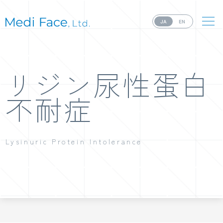
JA
EN
リジン尿性蛋白
不耐症
Lysinuric Protein Intolerance