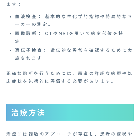
ます：
Medi Face Journal
血液検査：
基本的な生化学的指標や特異的なマ
お知らせ
ーカーの測定。
画像診断：
CTやMRIを用いて病変部位を特
イベント
定。
Mente for Biz [メンテ]
遺伝子検査：
遺伝的な異常を確認するために実
施されます。
Z産業医事務所
キャリア・インターン
正確な診断を行うためには、患者の詳細な病歴や臨
床症状を包括的に評価する必要があります。
個人情報保護方針
情報セキュリティ基本方針
治療方法
特定商取引法に基づく表記
治療には複数のアプローチが存在し、患者の症状や
Copyright© 2023 Medi Face, Ltd. All Right Reserved.