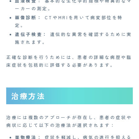
血液検査：
基本的な生化学的指標や特異的なマ
ーカーの測定。
お知らせ
画像診断：
CTやMRIを用いて病変部位を特
定。
イベント
遺伝子検査：
遺伝的な異常を確認するために実
Mente for Biz [メンテ]
施されます。
Z産業医事務所
正確な診断を行うためには、患者の詳細な病歴や臨
キャリア・インターン
床症状を包括的に評価する必要があります。
個人情報保護方針
情報セキュリティ基本方針
治療方法
特定商取引法に基づく表記
治療には複数のアプローチが存在し、患者の症状や
病状に応じて以下の治療法が選択されます：
Copyright© 2023 Medi Face, Ltd. All Right Reserved.
薬物療法：
症状を軽減し、病気の進行を抑える