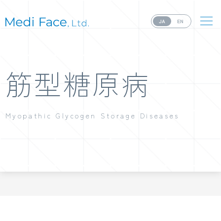
JA
EN
筋型糖原病
Myopathic Glycogen Storage Diseases