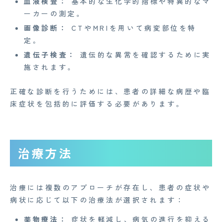
血液検査：
基本的な生化学的指標や特異的なマ
ーカーの測定。
お知らせ
画像診断：
CTやMRIを用いて病変部位を特
定。
イベント
遺伝子検査：
遺伝的な異常を確認するために実
Mente for Biz [メンテ]
施されます。
Z産業医事務所
正確な診断を行うためには、患者の詳細な病歴や臨
キャリア・インターン
床症状を包括的に評価する必要があります。
個人情報保護方針
情報セキュリティ基本方針
治療方法
特定商取引法に基づく表記
治療には複数のアプローチが存在し、患者の症状や
病状に応じて以下の治療法が選択されます：
Copyright© 2023 Medi Face, Ltd. All Right Reserved.
薬物療法：
症状を軽減し、病気の進行を抑える