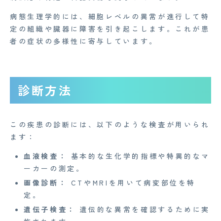
病態生理学的には、細胞レベルの異常が進行して特
定の組織や臓器に障害を引き起こします。これが患
企業概要
者の症状の多様性に寄与しています。
AGAメディア
Medi Face Journal
診断方法
お知らせ
イベント
この疾患の診断には、以下のような検査が用いられ
ます：
Mente for Biz [メンテ]
血液検査：
基本的な生化学的指標や特異的なマ
Z産業医事務所
ーカーの測定。
キャリア・インターン
画像診断：
CTやMRIを用いて病変部位を特
定。
個人情報保護方針
遺伝子検査：
遺伝的な異常を確認するために実
情報セキュリティ基本方針