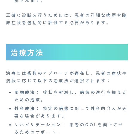
施されます。
特定商取引法に基づく表記
正確な診断を行うためには、患者の詳細な病歴や臨
床症状を包括的に評価する必要があります。
Copyright© 2023 Medi Face, Ltd. All Right Reserved.
治療方法
治療には複数のアプローチが存在し、患者の症状や
病状に応じて以下の治療法が選択されます：
薬物療法：
症状を軽減し、病気の進行を抑える
ための治療。
外科療法：
特定の病態に対して外科的介入が必
要な場合があります。
リハビリテーション：
患者のQOLを向上させ
るためのサポート。