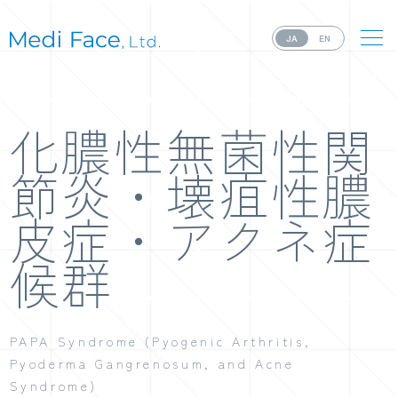
JA
EN
化膿性無菌性関
節炎・壊疽性膿
皮症・アクネ症
候群
PAPA Syndrome (Pyogenic Arthritis,
Pyoderma Gangrenosum, and Acne
Syndrome)