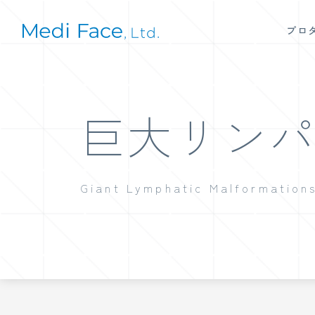
プロ
巨大リン
Giant Lymphatic Malformations