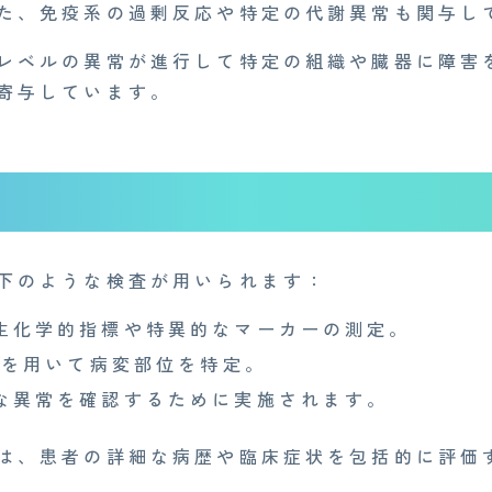
た、免疫系の過剰反応や特定の代謝異常も関与し
レベルの異常が進行して特定の組織や臓器に障害
寄与しています。
下のような検査が用いられます：
生化学的指標や特異的なマーカーの測定。
Iを用いて病変部位を特定。
な異常を確認するために実施されます。
は、患者の詳細な病歴や臨床症状を包括的に評価
Medi Face Journal
お知らせ