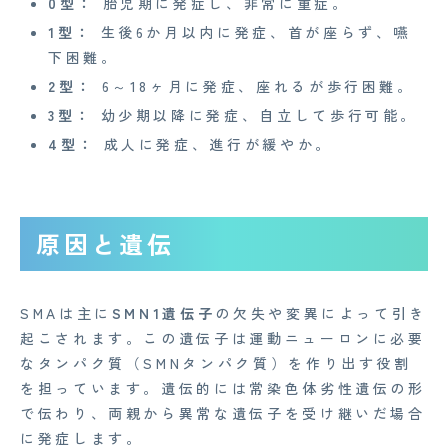
0型：
胎児期に発症し、非常に重症。
1型：
生後6か月以内に発症、首が座らず、嚥
下困難。
2型：
6～18ヶ月に発症、座れるが歩行困難。
3型：
幼少期以降に発症、自立して歩行可能。
4型：
成人に発症、進行が緩やか。
原因と遺伝
CONTACT
SMAは主に
SMN1遺伝子
の欠失や変異によって引き
起こされます。この遺伝子は運動ニューロンに必要
企業概要
なタンパク質（SMNタンパク質）を作り出す役割
を担っています。遺伝的には常染色体劣性遺伝の形
AGAメディア
で伝わり、両親から異常な遺伝子を受け継いだ場合
Medi Face Journal
に発症します。