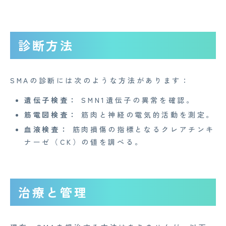
お知らせ
イベント
診断方法
Mente for Biz [メンテ]
Z産業医事務所
SMAの診断には次のような方法があります：
遺伝子検査：
SMN1遺伝子の異常を確認。
キャリア・インターン
筋電図検査：
筋肉と神経の電気的活動を測定。
個人情報保護方針
血液検査：
筋肉損傷の指標となるクレアチンキ
ナーゼ（CK）の値を調べる。
情報セキュリティ基本方針
特定商取引法に基づく表記
治療と管理
Copyright© 2023 Medi Face, Ltd. All Right Reserved.