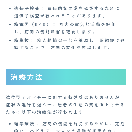
お知らせ
遺伝子検査：
遺伝的な異常を確認するために、
イベント
遺伝子検査が行われることがあります。
筋電図（EMG）：
筋肉の電気的活動を評価
Mente for Biz [メンテ]
し、筋肉の機能障害を確認します。
Z産業医事務所
筋生検：
筋肉組織の一部を採取し、顕微鏡で観
察することで、筋肉の変化を確認します。
キャリア・インターン
個人情報保護方針
治療方法
情報セキュリティ基本方針
特定商取引法に基づく表記
遠位型ミオパチーに対する特効薬はありませんが、
症状の進行を遅らせ、患者の生活の質を向上させる
Copyright© 2023 Medi Face, Ltd. All Right Reserved.
ために以下の治療法が行われます：
理学療法：
筋肉の機能を維持するために、定期
的なリハビリテーションや運動が推奨されま