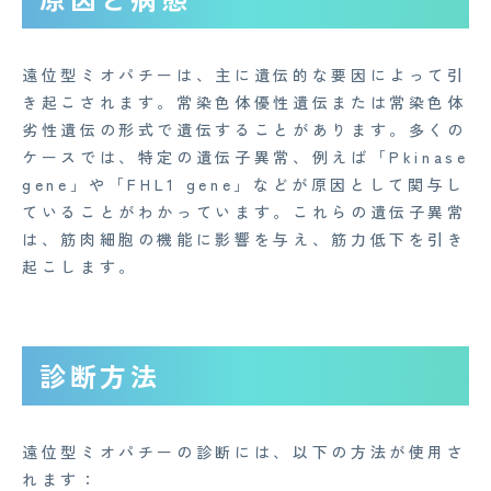
遠位型ミオパチーは、主に遺伝的な要因によって引
き起こされます。常染色体優性遺伝または常染色体
劣性遺伝の形式で遺伝することがあります。多くの
ケースでは、特定の遺伝子異常、例えば「Pkinase
gene」や「FHL1 gene」などが原因として関与し
ていることがわかっています。これらの遺伝子異常
は、筋肉細胞の機能に影響を与え、筋力低下を引き
起こします。
CONTACT
企業概要
診断方法
AGAメディア
遠位型ミオパチーの診断には、以下の方法が使用さ
Medi Face Journal
れます：