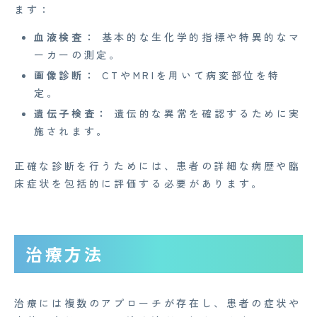
ます：
Medi Face Journal
血液検査：
基本的な生化学的指標や特異的なマ
お知らせ
ーカーの測定。
画像診断：
CTやMRIを用いて病変部位を特
イベント
定。
Mente for Biz [メンテ]
遺伝子検査：
遺伝的な異常を確認するために実
施されます。
Z産業医事務所
キャリア・インターン
正確な診断を行うためには、患者の詳細な病歴や臨
床症状を包括的に評価する必要があります。
個人情報保護方針
情報セキュリティ基本方針
治療方法
特定商取引法に基づく表記
治療には複数のアプローチが存在し、患者の症状や
Copyright© 2023 Medi Face, Ltd. All Right Reserved.