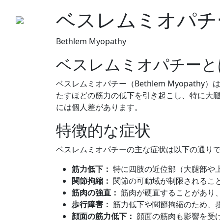
ベスレムミオパチ
Bethlem Myopathy
ベスレムミオパチーと
ベスレムミオパチー（Bethlem Myopa
たすほどの筋力の低下を引き起こし、特に大
には個人差があります。
特徴的な症状
ベスレムミオパチーの主な症状は以下の通り
筋力低下：
特に四肢の近位部（大腿部や
関節拘縮：
関節の可動域が制限されるこ
筋肉の強直：
筋肉が硬直することがあり
歩行障害：
筋力低下や関節拘縮のため、
顔面の筋力低下：
顔面の筋肉も影響を受