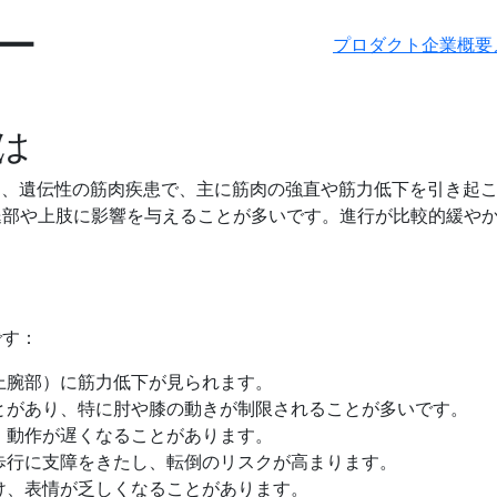
ー
プロダクト
企業概要
は
thy）は、遺伝性の筋肉疾患で、主に筋肉の強直や筋力低下を引
腿部や上肢に影響を与えることが多いです。進行が比較的緩や
です：
上腕部）に筋力低下が見られます。
とがあり、特に肘や膝の動きが制限されることが多いです。
、動作が遅くなることがあります。
歩行に支障をきたし、転倒のリスクが高まります。
け、表情が乏しくなることがあります。