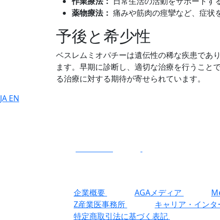
作業療法：
日常生活の活動をサポートす
薬物療法：
痛みや筋肉の痙攣など、症状
予後と希少性
ベスレムミオパチーは遺伝性の稀な疾患であ
ます。早期に診断し、適切な治療を行うこと
る治療に対する期待が寄せられています。
JA
EN
CONTACT
企業概要
AGAメディア
Me
Z産業医事務所
キャリア・インタ
特定商取引法に基づく表記