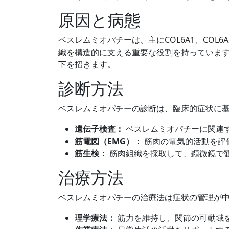
原因と病態
ベスレムミオパチーは、主にCOL6A1、COL
織を構造的に支える重要な役割を持っていま
下を招きます。
診断方法
ベスレムミオパチーの診断は、臨床的症状に
遺伝子検査：
ベスレムミオパチーに関連
筋電図（EMG）：
筋肉の電気的活動を評
筋生検：
筋肉組織を採取して、顕微鏡で
治療方法
ベスレムミオパチーの治療法は症状の管理が
理学療法：
筋力を維持し、関節の可動域