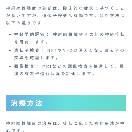
Medi Face Journal
神経線維腫症の診断は、臨床的な症状に基づくこと
が多いですが、遺伝子検査も有効です。診断方法は
お知らせ
以下の通りです：
イベント
神経学的評価：
神経線維腫やその他の神経症状
Mente for Biz [メンテ]
を確認します。
遺伝子検査：
NF1やNF2の原因となる遺伝子の
Z産業医事務所
変異を確認します。
キャリア・インターン
画像検査：
MRIなどの画像検査を使用して、腫
瘍の有無や進行状況を評価します。
個人情報保護方針
情報セキュリティ基本方針
治療方法
特定商取引法に基づく表記
Copyright© 2023 Medi Face, Ltd. All Right Reserved.
神経線維腫症の治療は、症状に応じた対症療法が中
心です：