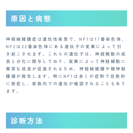
原因と病態
神経線維腫症は遺伝性疾患で、NF1は17番染色体、
NF2は22番染色体にある遺伝子の変異によって引
き起こされます。これらの遺伝子は、神経細胞の成
長と分化に関与しており、変異によって神経細胞に
異常な成長が促進されるため、神経線維腫や聴神経
腫瘍が発生します。特にNF1は多くの症例で自発的
に発症し、家族内での遺伝が確認されることもあり
CONTACT
ます。
企業概要
診断方法
AGAメディア