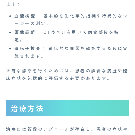
ます：
Medi Face Journal
血液検査：
基本的な生化学的指標や特異的なマ
お知らせ
ーカーの測定。
画像診断：
CTやMRIを用いて病変部位を特
イベント
定。
Mente for Biz [メンテ]
遺伝子検査：
遺伝的な異常を確認するために実
施されます。
Z産業医事務所
キャリア・インターン
正確な診断を行うためには、患者の詳細な病歴や臨
床症状を包括的に評価する必要があります。
個人情報保護方針
情報セキュリティ基本方針
治療方法
特定商取引法に基づく表記
治療には複数のアプローチが存在し、患者の症状や
Copyright© 2023 Medi Face, Ltd. All Right Reserved.