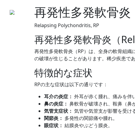
再発性多発軟骨炎
Relapsing Polychondritis, RP
再発性多発軟骨炎（Relapsi
再発性多発軟骨炎（RP）は、全身の軟骨組織
の破壊が生じることがあります。稀少疾患で
特徴的な症状
RPの主な症状は以下の通りです：
耳介の炎症：
外耳が赤く腫れ、痛みを伴
鼻の炎症：
鼻軟骨が破壊され、鞍鼻（鼻
気管支症状：
気管や気管支が影響を受け
関節炎：
多発性の関節痛や腫れ。
眼症状：
結膜炎やぶどう膜炎。