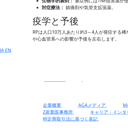
生物学的製剤：
重症例にはTNF阻害薬が
対症療法：
鎮痛剤や気管支拡張薬。
疫学と予後
RPは人口10万人あたり約3～4人が発症す
や心血管系への影響が予後を左右します。
JA
EN
CONTACT
企業概要
AGAメディア
Me
Z産業医事務所
キャリア・インタ
特定商取引法に基づく表記