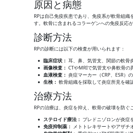
原因と病態
RPは自己免疫疾患であり、免疫系が軟骨組織
す。軟骨に含まれるコラーゲンへの免疫反応
診断方法
RPの診断には以下の検査が用いられます：
臨床症状：
耳、鼻、気管支、関節の軟骨
画像検査：
CTやMRIで気管支や鼻軟骨の
血液検査：
炎症マーカー（CRP、ESR）
生検：
軟骨組織を採取して炎症所見を確
治療方法
RPの治療は、炎症を抑え、軟骨の破壊を防ぐ
ステロイド療法：
プレドニゾロンが炎症
免疫抑制薬：
メトトレキサートやアザチ