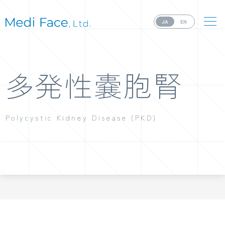
JA
EN
多発性嚢胞腎
Polycystic Kidney Disease (PKD)