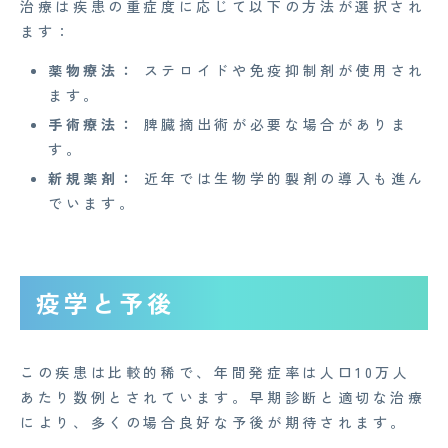
治療は疾患の重症度に応じて以下の方法が選択され
情報セキュリティ基本方針
ます：
特定商取引法に基づく表記
薬物療法：
ステロイドや免疫抑制剤が使用され
ます。
手術療法：
脾臓摘出術が必要な場合がありま
Copyright© 2023 Medi Face, Ltd. All Right Reserved.
す。
新規薬剤：
近年では生物学的製剤の導入も進ん
でいます。
疫学と予後
この疾患は比較的稀で、年間発症率は人口10万人
あたり数例とされています。早期診断と適切な治療
により、多くの場合良好な予後が期待されます。