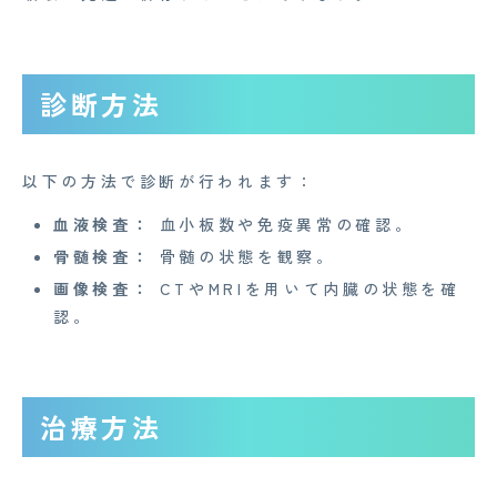
CONTACT
診断方法
企業概要
AGAメディア
以下の方法で診断が行われます：
Medi Face Journal
血液検査：
血小板数や免疫異常の確認。
お知らせ
骨髄検査：
骨髄の状態を観察。
画像検査：
CTやMRIを用いて内臓の状態を確
イベント
認。
Mente for Biz [メンテ]
Z産業医事務所
治療方法
キャリア・インターン
個人情報保護方針