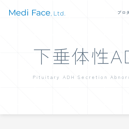
プロ
下垂体性A
Pituitary ADH Secretion Abnor