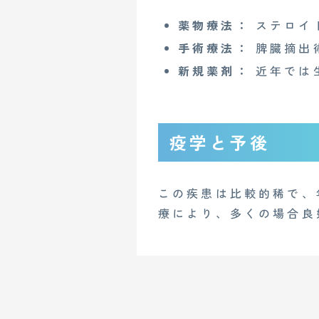
薬物療法：
ステロイ
Copyright© 2023 Medi Face, Ltd. All Right Reserved.
手術療法：
脾臓摘出
新規薬剤：
近年では
疫学と予後
この疾患は比較的稀で、
療により、多くの場合良