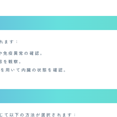
れます：
や免疫異常の確認。
態を観察。
Iを用いて内臓の状態を確認。
Medi Face Journal
お知らせ
産業医事務所
キャリア・インターン
個
特定商取引法に基づく表記
じて以下の方法が選択されます：