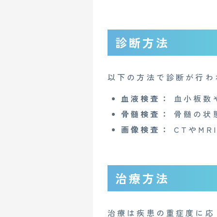
診断方法
以下の方法で診断が行わ
血液検査：
血小板数
CONTACT
骨髄検査：
骨髄の状
画像検査：
CTやMR
企業概要
AGAメディア
治療方法
Mente for Biz [メンテ]
Z
情報セキュリティ基本方針
治療は疾患の重症度に応