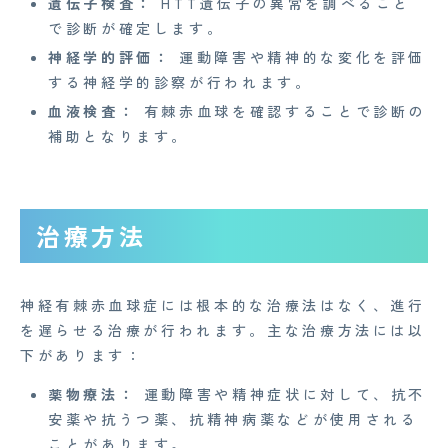
遺伝子検査：
HTT遺伝子の異常を調べること
で診断が確定します。
AGAメディア
神経学的評価：
運動障害や精神的な変化を評価
Medi Face Journal
する神経学的診察が行われます。
血液検査：
有棘赤血球を確認することで診断の
お知らせ
補助となります。
イベント
Mente for Biz [メンテ]
治療方法
Z産業医事務所
キャリア・インターン
神経有棘赤血球症には根本的な治療法はなく、進行
個人情報保護方針
を遅らせる治療が行われます。主な治療方法には以
下があります：
情報セキュリティ基本方針
薬物療法：
運動障害や精神症状に対して、抗不
特定商取引法に基づく表記
安薬や抗うつ薬、抗精神病薬などが使用される
ことがあります。