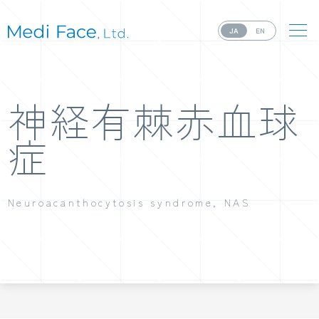
JA
EN
神経有棘赤血球
症
Neuroacanthocytosis syndrome, NAS