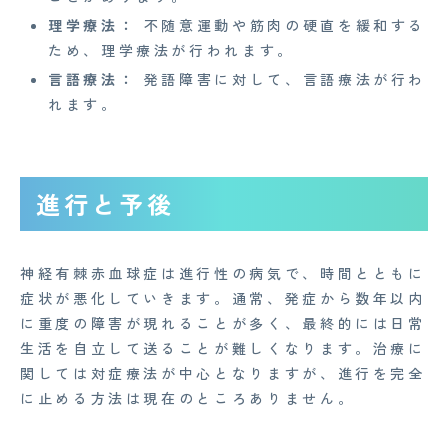
理学療法：
不随意運動や筋肉の硬直を緩和する
Copyright© 2023 Medi Face, Ltd. All Right Reserved.
ため、理学療法が行われます。
言語療法：
発語障害に対して、言語療法が行わ
れます。
進行と予後
神経有棘赤血球症は進行性の病気で、時間とともに
症状が悪化していきます。通常、発症から数年以内
に重度の障害が現れることが多く、最終的には日常
生活を自立して送ることが難しくなります。治療に
関しては対症療法が中心となりますが、進行を完全
に止める方法は現在のところありません。