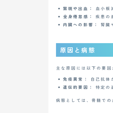
紫斑や出血：
血小板
全身倦怠感：
疾患の
内臓への影響：
腎臓
原因と病態
主な原因には以下の要因
免疫異常：
自己抗体
遺伝的要因：
特定の
病態としては、骨髄での