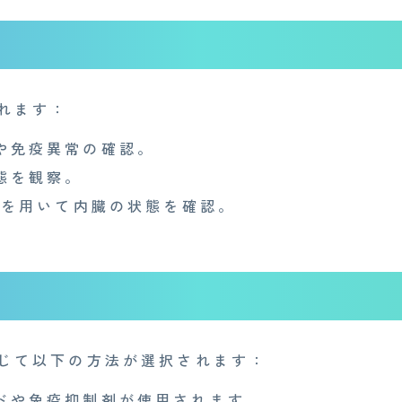
れます：
や免疫異常の確認。
態を観察。
Iを用いて内臓の状態を確認。
Medi Face Journal
お知らせ
産業医事務所
キャリア・インターン
個
特定商取引法に基づく表記
じて以下の方法が選択されます：
ドや免疫抑制剤が使用されます。