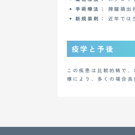
Copyright© 2023 Medi Face, Ltd. All Right Reserved.
手術療法：
脾臓摘出
新規薬剤：
近年では
疫学と予後
この疾患は比較的稀で、
療により、多くの場合良