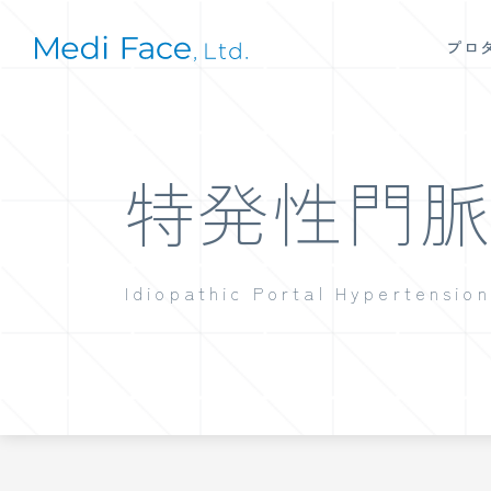
プロ
特発性門
Idiopathic Portal Hypertension