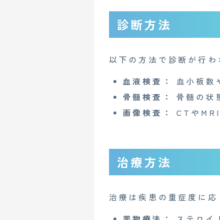
診断方法
以下の方法で診断が行わ
血液検査：
血小板数
CONTACT
骨髄検査：
骨髄の状
画像検査：
CTやMR
企業概要
AGAメディア
治療方法
Mente for Biz [メンテ]
Z
情報セキュリティ基本方針
治療は疾患の重症度に応
薬物療法：
ステロイ