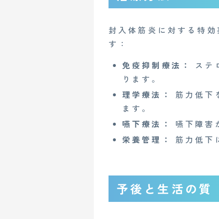
封入体筋炎に対する特効
す：
企業概要
AGAメディア
免疫抑制療法：
ステ
Mente for Biz [メンテ]
Z
ります。
情報セキュリティ基本方針
理学療法：
筋力低下
ます。
嚥下療法：
嚥下障害
Copyright© 2023 Medi Face, Ltd. All Right Reserved.
栄養管理：
筋力低下
予後と生活の質