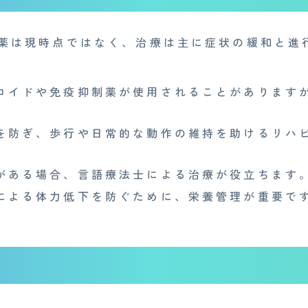
薬は現時点ではなく、治療は主に症状の緩和と進
Medi Face Journal
お知らせ
ロイドや免疫抑制薬が使用されることがあります
産業医事務所
キャリア・インターン
個
特定商取引法に基づく表記
を防ぎ、歩行や日常的な動作の維持を助けるリハ
がある場合、言語療法士による治療が役立ちます
による体力低下を防ぐために、栄養管理が重要で