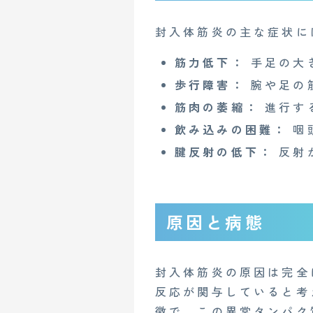
封入体筋炎の主な症状に
筋力低下：
手足の大
歩行障害：
腕や足の
筋肉の萎縮：
進行す
飲み込みの困難：
咽
腱反射の低下：
反射
原因と病態
封入体筋炎の原因は完全
反応が関与していると考
徴で、この異常タンパク