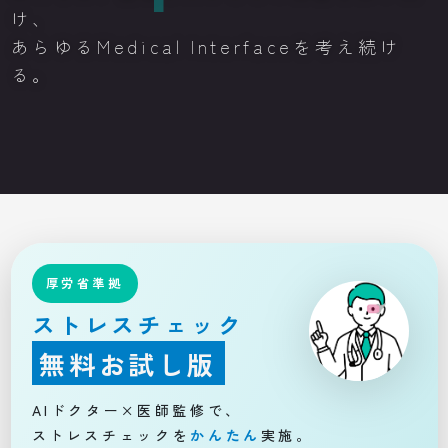
け、
あらゆるMedical Interfaceを考え続け
る。
厚労省準拠
ストレスチェック
無料お試し版
AIドクター×医師監修で、
ストレスチェックを
かんたん
実施。