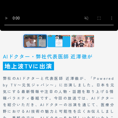
AIドクター・弊社代表医師 近澤徹が
地上波TVに出演
弊社のAIドクターと代表医師 近澤徹が、「Powered
by TV〜元気ジャパン〜」に出演しました。日本を元
気にする最新情報や注目の人物・話題を取り上げる情
報バラエティ番組です。今回の放送では、AIドクター
を紹介いただき、AIドクターの出演を通じて、医療分
野におけるAI技術の魅力と可能性を広くお伝えしまし
た。番組内では、AIドクターをお試しいただいたとこ