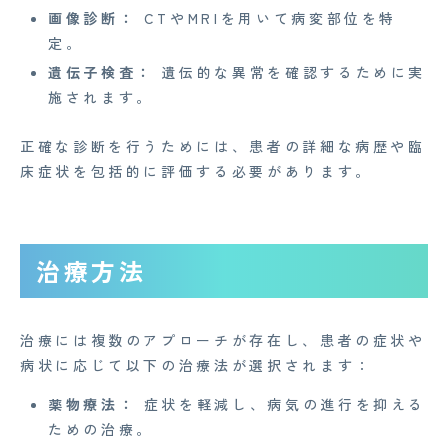
画像診断：
CTやMRIを用いて病変部位を特
お知らせ
定。
イベント
遺伝子検査：
遺伝的な異常を確認するために実
施されます。
Mente for Biz [メンテ]
正確な診断を行うためには、患者の詳細な病歴や臨
Z産業医事務所
床症状を包括的に評価する必要があります。
キャリア・インターン
個人情報保護方針
治療方法
情報セキュリティ基本方針
特定商取引法に基づく表記
治療には複数のアプローチが存在し、患者の症状や
病状に応じて以下の治療法が選択されます：
Copyright© 2023 Medi Face, Ltd. All Right Reserved.
薬物療法：
症状を軽減し、病気の進行を抑える
ための治療。