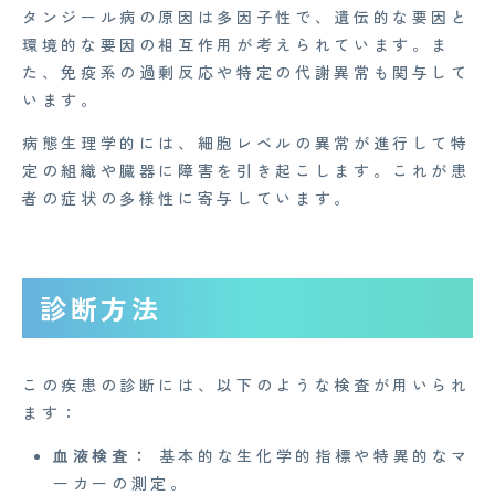
タンジール病の原因は多因子性で、遺伝的な要因と
環境的な要因の相互作用が考えられています。ま
た、免疫系の過剰反応や特定の代謝異常も関与して
います。
病態生理学的には、細胞レベルの異常が進行して特
定の組織や臓器に障害を引き起こします。これが患
者の症状の多様性に寄与しています。
診断方法
CONTACT
企業概要
この疾患の診断には、以下のような検査が用いられ
ます：
AGAメディア
血液検査：
基本的な生化学的指標や特異的なマ
Medi Face Journal
ーカーの測定。