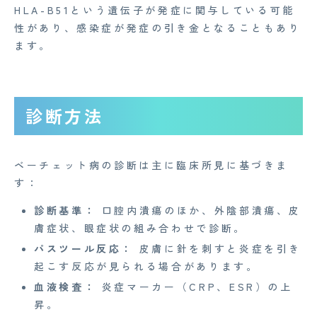
HLA-B51という遺伝子が発症に関与している可能
性があり、感染症が発症の引き金となることもあり
ます。
CONTACT
診断方法
企業概要
ベーチェット病の診断は主に臨床所見に基づきま
す：
AGAメディア
診断基準：
口腔内潰瘍のほか、外陰部潰瘍、皮
Medi Face Journal
膚症状、眼症状の組み合わせで診断。
お知らせ
パスツール反応：
皮膚に針を刺すと炎症を引き
起こす反応が見られる場合があります。
イベント
血液検査：
炎症マーカー（CRP、ESR）の上
Mente for Biz [メンテ]
昇。