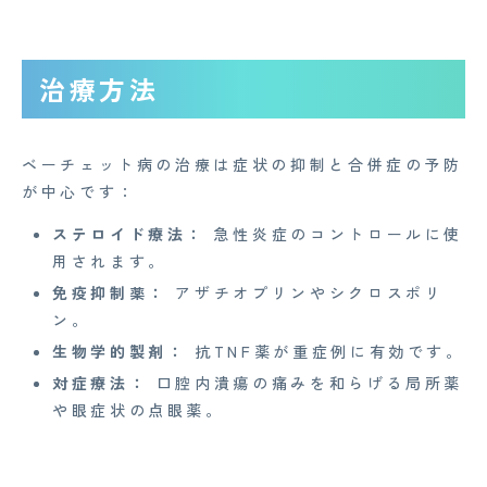
Z産業医事務所
キャリア・インターン
治療方法
個人情報保護方針
情報セキュリティ基本方針
ベーチェット病の治療は症状の抑制と合併症の予防
が中心です：
特定商取引法に基づく表記
ステロイド療法：
急性炎症のコントロールに使
用されます。
Copyright© 2023 Medi Face, Ltd. All Right Reserved.
免疫抑制薬：
アザチオプリンやシクロスポリ
ン。
生物学的製剤：
抗TNF薬が重症例に有効です。
対症療法：
口腔内潰瘍の痛みを和らげる局所薬
や眼症状の点眼薬。